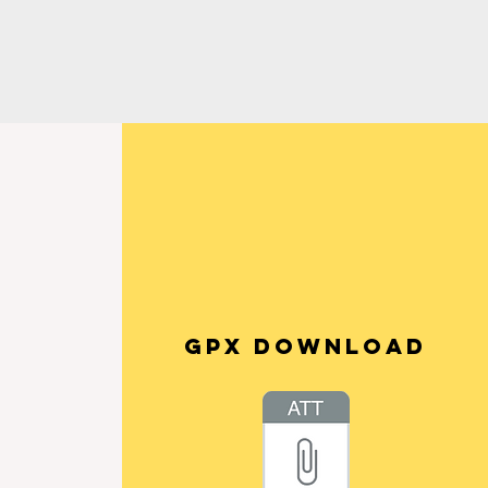
s
gpx download