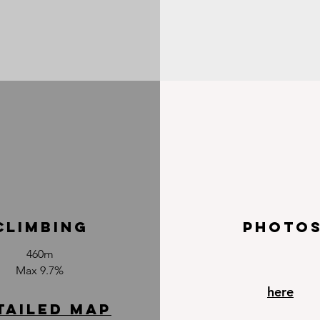
climbinG
photo
460m
Max 9.7%
here
TAILED MAP