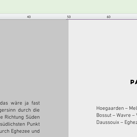
p
das wäre ja fast
Hoegaarden – Mel
gersinn durch die
Bossut – Wavre – 
ie Richtung Süden
Daussouix – Eghe
südlichsten Punkt
durch Eghezee und