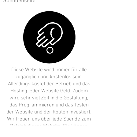
Spendenseite.
Diese Website wird immer für alle
zugänglich und kostenlos sein.
Allerdings kostet der Betrieb und das
Hosting jeder Website Geld. Zudem
wird sehr viel Zeit in die Gestaltung,
das Programmieren und das Testen
der Website und der Routen investiert.
Wir freuen uns über jede Spende zum
Betrieb dieser Website. Sie können
noch heute einen Betrag Ihrer Wahl